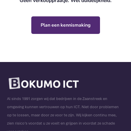
Geen verkooppraatje. Wel duidelijkheid.
Plan een kennismaking
Al sinds 1991 zorgen wij dat bedrijven in de Zaanstreek en
omgeving kunnen vertrouwen op hun ICT. Niet door problemen
op te lossen, maar door ze voor te zijn. Wij kijken continu mee,
zien risico’s voordat u ze voelt en grijpen in voordat ze schade