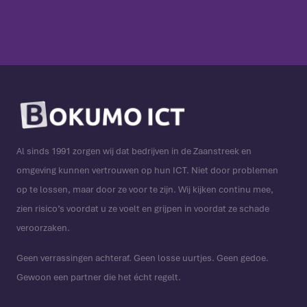
Al sinds 1991 zorgen wij dat bedrijven in de Zaanstreek en
omgeving kunnen vertrouwen op hun ICT. Niet door problemen
op te lossen, maar door ze voor te zijn. Wij kijken continu mee,
zien risico’s voordat u ze voelt en grijpen in voordat ze schade
veroorzaken.
Geen verrassingen achteraf. Geen losse uurtjes. Geen gedoe.
Gewoon een partner die het écht regelt.