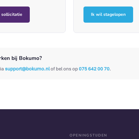
sollicitatie
Ik wil stagelopen
rken bij Bokumo?
via
support@bokumo.nl
of bel ons op
075 642 00 70
.
OPENINGSTIJDEN