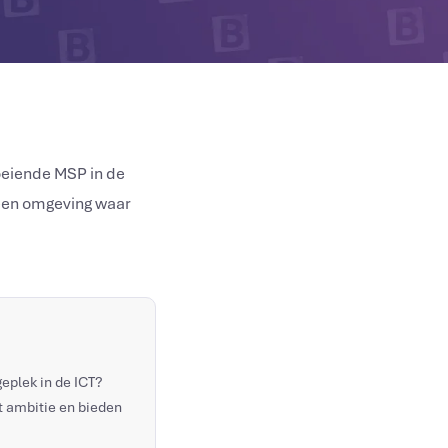
oeiende MSP in de
n een omgeving waar
geplek in de ICT?
t ambitie en bieden