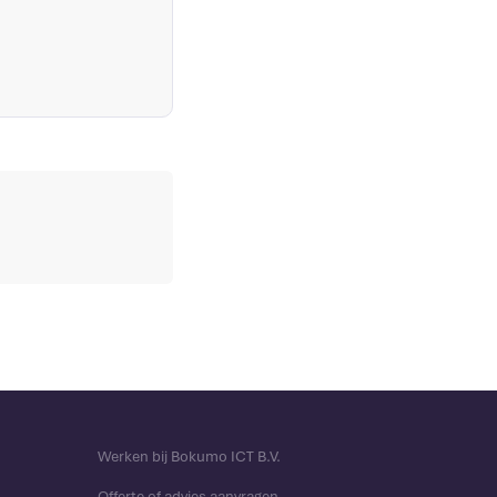
Werken bij Bokumo ICT B.V.
Offerte of advies aanvragen